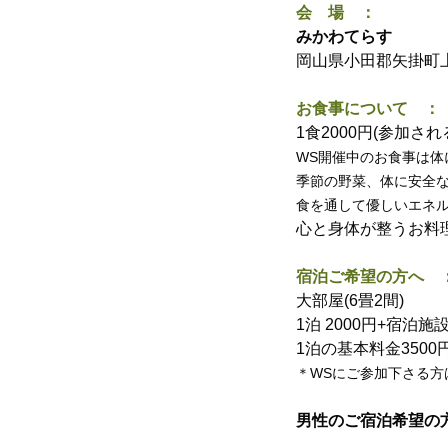
会　場　：
みかわてらす
岡山県小田郡矢掛町上
お食事について　：
1食2000円(参加
WS開催中のお食事は
季節の野菜、体に安全
食を通して優しいエネ
心と身体が整うお料
宿泊ご希望の方へ　
大部屋(6畳2間)
1泊 2000円+宿泊
1泊の基本料金350
＊WSにご参加下さる方
男性のご宿泊希望の