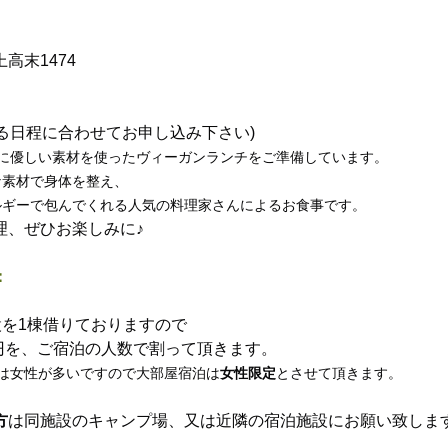
高末1474
される日程に合わせてお申し込み下さい)
体に優しい素材を使ったヴィーガンランチをご準備しています。
な素材で身体を整え、
ルギーで包んでくれる人気の料理家さんによるお食事です。
理、ぜひお楽しみに♪
：
施設を1棟借りておりますので
0円を、ご宿泊の人数で割って頂きます。
は女性が多いですので大部屋宿泊は
女性限定
とさせて頂きます。
方
は同施設のキャンプ場、又は近隣の宿泊施設にお願い致しま