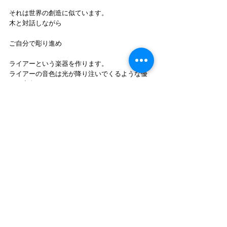
それは世界の創造に似ています。
木と対話しながら
ご自分で彫り進め
ライアーという楽器を作ります。
ライアーの音色は光が降り注いでくるような優
しい音色。
不協和音のない音階に合わせて調弦するので、
どんな弾き方をしても心地よく響きます。
感性の赴くままに、自由に奏でることのできる
楽器。
小さな子どもも奏でることができます。
子どもの寝かしつけにと作られたご夫婦も。
持ち歩けるので、お出かけに、旅に、一緒に出
かけられます。
あなたの感性を持ち歩く。