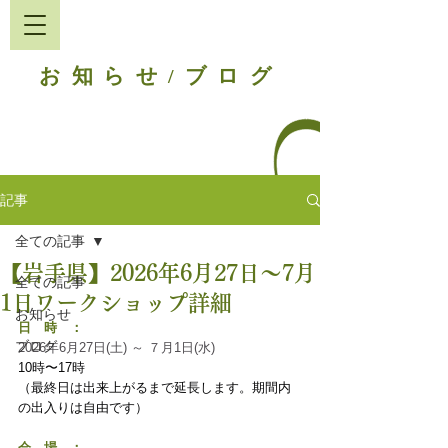
お知らせ
ブログ
/
記事
全ての記事
【岩手県】2026年6月27日〜7月
全ての記事
1日ワークショップ詳細
お知らせ
日　時　：
ブログ
2026年6月27日(土) ～ ７月1日(水)
10時〜17時
（最終日は出来上がるまで延長します。期間内
の出入りは自由です）
会　場　：