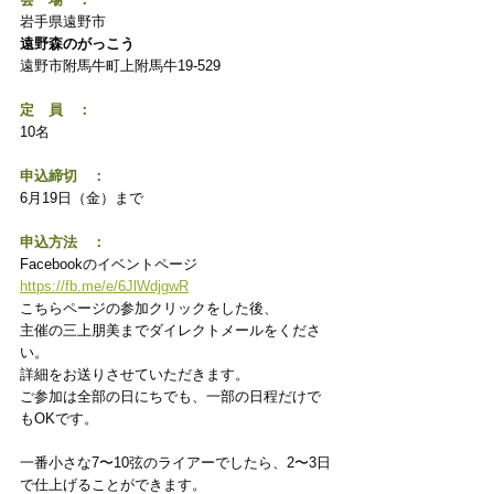
岩手県遠野市
遠野森のがっこう
遠野市附馬牛町上附馬牛19-529
定　員　：
10名
申込締切　：
6月19日（金）まで
申込方法　：
Facebookのイベントページ 
https://fb.me/e/6JlWdjgwR
こちらページの参加クリックをした後、
主催の三上朋美までダイレクトメールをくださ
い。
詳細をお送りさせていただきます。
ご参加は全部の日にちでも、一部の日程だけで
もOKです。
一番小さな7〜10弦のライアーでしたら、2〜3日
で仕上げることができます。