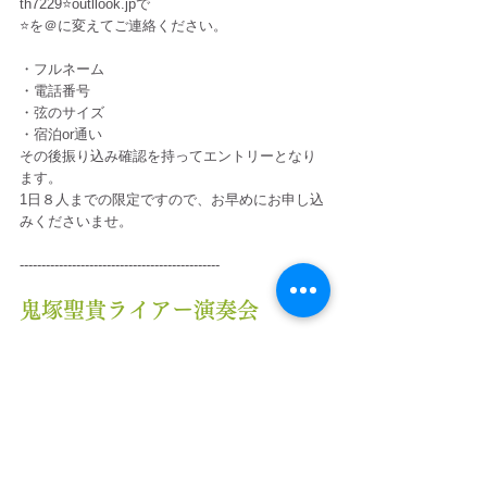
th7229⭐️outllook.jpで　
⭐️を＠に変えてご連絡ください。
・フルネーム
・電話番号
・弦のサイズ
・宿泊or通い
その後振り込み確認を持ってエントリーとなり
ます。
1日８人までの限定ですので、お早めにお申し込
みくださいませ。
----------------------------------------------
鬼塚聖貴ライアー演奏会
森の語り部、木々の声を奏でる鬼塚さんの素晴
らしい演奏をお楽しみください。
◉とき　　2025年 4月１7日
◉時間　　18時〜19時30　　
◉場所　Kito-nami　大宜味村