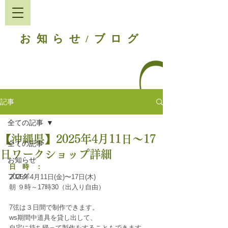
お知らせ
ブログ
/
記事
全ての記事
【沖縄県】2025年4月11日〜17
全ての記事
日ワークショップ詳細
お知らせ
日　時　：
ブログ
2025年4月11日(金)〜17日(木)
朝 ９時～17時30（出入り自由）
7弦は３日間で制作できます。
ws期間中道具を貸し出して、
自宅に持ち帰って製作をすることもできます。