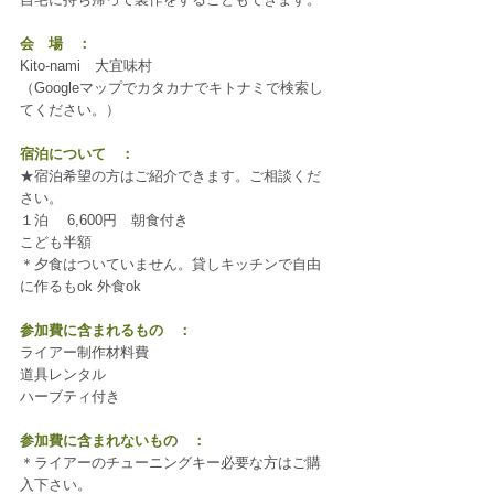
会　場　：
Kito-nami　大宜味村
（Googleマップでカタカナでキトナミで検索し
てください。）
宿泊について　：
★宿泊希望の方はご紹介できます。ご相談くだ
さい。
１泊　 6,600円　朝食付き　
こども半額
＊夕食はついていません。貸しキッチンで自由
に作るもok 外食ok　
参加費に含まれるもの　：
ライアー制作材料費
道具レンタル
ハーブティ付き
参加費に含まれないもの　：
＊ライアーのチューニングキー必要な方はご購
入下さい。