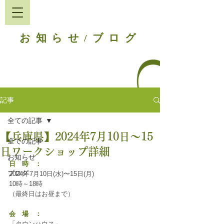
お知らせ
ブログ
/
記事
全ての記事
【兵庫県】2024年7月10日〜15
全ての記事
日ワークショップ詳細
お知らせ
日　時　：
ブログ
2024年7月10日(水)〜15日(月)
10時～18時
（最終日はお昼まで）
会　場　：
「タウンハウス」