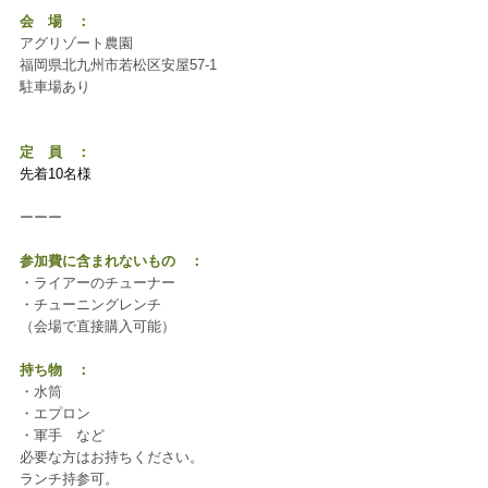
会　場　：
アグリゾート農園
福岡県北九州市若松区安屋57-1
駐車場あり　
定　員　：
先着10名様
ーーー
参加費に含まれないもの　：
・ライアーのチューナー　
・チューニングレンチ　
（会場で直接購入可能）
持ち物　：
・水筒
・エプロン
・軍手　など
必要な方はお持ちください。
ランチ持参可。