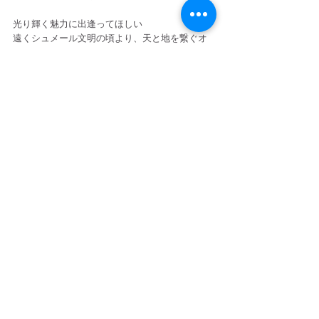
光り輝く魅力に出逢ってほしい
遠くシュメール文明の頃より、天と地を繋ぐオ
トを
奏でるものとして愛されてきたライアー。
何より、自分自身のヒーリングに…
その振動で波動調整される感覚はなんとも
Special
----------------------------------------------
詳細はこちら！
https://fb.me/e/5cy7gVgMD
お知らせ