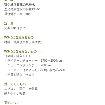
猿ケ城渓谷森の駅垂水
鹿児島県垂水市御堂1344-1
垂水港から車で10分
定　員　：
先着10名様まで
WS代に含まれるもの　：
材料、道具使用料、場所代
WS代に含まれないもの　：
（会場で購入可））
・ライアーのチューナー　1700〜2000yen
・チューニングレンチ　　2000yen
・ライアーにはめ込みたい天然石持ち込み可
　当日も購入できます
持ってくるもの　：
エプロン、軍手、老眼鏡
動きやすい軽装
宿泊について：　