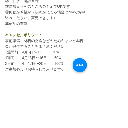
②ご住所、電話番号
③参加日（今のところの予定でOKです）
④何弦が希望か（決めかねてる場合は7時でお申
込みください。変更できます）
⑤宿泊の有無
キャンセルポリシー：
事前準備、材料の発送などのためキャンセル料
金が発生することを御了承ください
2週間前　4月6日〜12日　　30%
1週間　　4月13日〜16日　　60%
3日前　　4月17日〜20日　　100%
ご参加心よりお待ちしております♡
………………………………………………………
………
＜主催者からのメッセージ＞
鹿児島のシンボル桜島の近くに位置する
垂水猿ケ城渓谷はとても心地のいいところ
山に囲まれたこの場所は
静かで守られている安心感に包まれるようで…