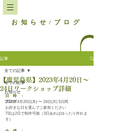
お知らせ
ブログ
/
記事
全ての記事
【鹿児島県】2023年4月20日〜
全ての記事
24日ワークショップ詳細
お知らせ
日　時　：
ブログ
2023年4月20日(木) 〜 24日(月) 5日間
お好きな日を選んでご参加ください
7弦は2日で制作可能（3日あればゆったり作れま
す）
会　場　：