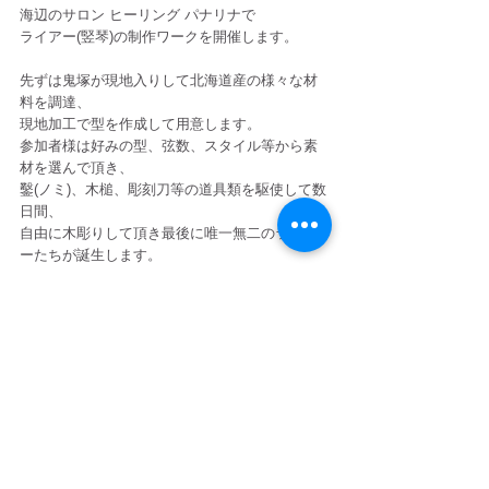
海辺のサロン ヒーリング パナリナで
ライアー(竪琴)の制作ワークを開催します。
先ずは鬼塚が現地入りして北海道産の様々な材
料を調達、
現地加工で型を作成して用意します。
参加者様は好みの型、弦数、スタイル等から素
材を選んで頂き、
鑿(ノミ)、木槌、彫刻刀等の道具類を駆使して数
日間、
自由に木彫りして頂き最後に唯一無二のライア
ーたちが誕生します。
全てが、一点モノのオリジナル作品として、
独自の音色を奏でるライアー、琴を手にするこ
とができます。
----------------------------------------------
 詳細はこちら！
https://www.facebook.com/events/810759326955
850/