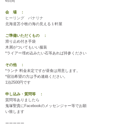
6日間
会　場　：
ヒーリング　パナリナ
北海道苫小牧の海の見える１軒屋
ご準備いただくもの　：
滑り止め付き手袋
木屑がついてもいい服装
*ライアー埋め込みたい石等あれば持参ください
その他　：
*ランチ 料金未定ですが昼食は用意します。
*宿泊希望の方は予め連絡ください。
1泊2500円です
申し込み・質問等　：
質問等ありましたら
鬼塚聖貴にFacebookのメッセンジャー等でお願
い致します
ーーーーー