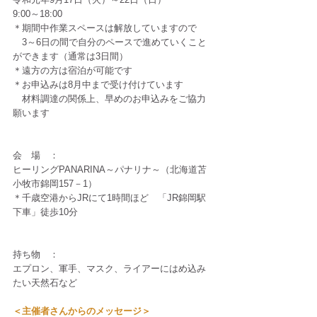
9:00～18:00
＊期間中作業スペースは解放していますので
　3～6日の間で自分のペースで進めていくこと
ができます（通常は3日間）
＊遠方の方は宿泊が可能です
＊お申込みは8月中まで受け付けています
　材料調達の関係上、早めのお申込みをご協力
願います 
会　場　：
ヒーリングPANARINA～パナリナ～（北海道苫
小牧市錦岡157－1） 
＊千歳空港からJRにて1時間ほど　「JR錦岡駅
下車」徒歩10分
持ち物　：
エプロン、軍手、マスク、ライアーにはめ込み
たい天然石など
＜主催者さんからのメッセージ＞