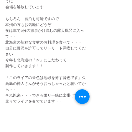
うに
会場を解放しています
もちろん　宿泊も可能ですので
本州の方もお気軽にどうぞ
夜は車で5分の源泉かけ流しの露天風呂に入っ
て・・
北海道の新鮮な食材のお料理を食べて・・・
自分に贅沢を許可してリトリート満喫してくだ
さい
今年も北海道の「木」にこだわって
製作していきます！！
「このライアの音色は地球を癒す音色です」久
高島の神人さんがそうおっしゃったと聴いてか
ら・・
それ以来・・・できる限り一緒に出掛けて行く
先々でライアを奏でています・・
一昨年作った　北海道のトチの木のヒーリング
ライアーは
お身体の上に乗せて奏でると・・
細胞の１つ１つが振動し・・