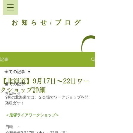
お知らせ
ブログ
/
記事
全ての記事
【北海道】9月17日〜22日ワー
全ての記事
クショップ詳細
お知らせ
9月の北海道では、２会場でワークショップを開
ブログ
催します！
＜鬼塚ライアワークショップ＞
日時　：
令和元年9月17日（火）～22日（日）