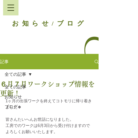
お知らせ
ブログ
/
記事
全ての記事
６月７月ワークショップ情報を
全ての記事
更新！
お知らせ
1ヶ月の出張ワークを終えてコトモリに帰り着き
ブログ
ました🍀
皆さんたいへんお世話になりました。
工房でのワークは6月3日から受け付けますので
よろしくお願いいたします。