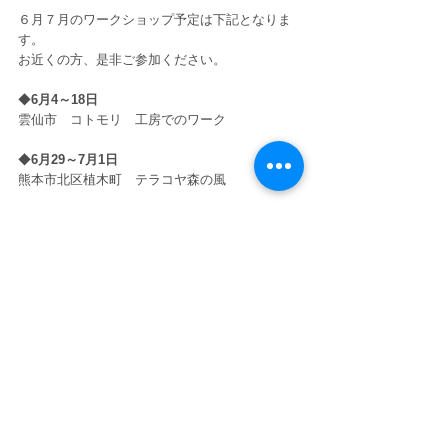
６月７月のワークショップ予定は下記となりま
す。
お近くの方、是非ご参加ください。
◆
6月4～18日
雲仙市　コトモリ　工房でのワーク
◆
6月29～7月1日
熊本市北区植木町　テラコヤ森の風
◆
7月21～24日
沖縄県宜野湾市ぴーちゃんエッセンス
お知らせ
アルバムを聴く
© Seiki Onizuka