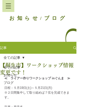
お知らせ
ブログ
/
記事
全ての記事
【桐生市】ワークショップ情報
全ての記事
変更です！
お知らせ
≪　ライアー作りワークショップ inぐんま　≫
ブログ
日程：５月19日(土)～５月21日(月)
※２日間集中して取り組めば７弦を完成できま
す。
定員：若干名