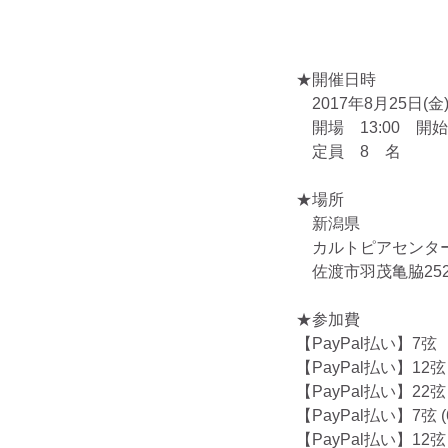
★開催日時
　2017年8月25日(金
　開場　13:00　開始　
　定員　8　名
★場所
　新潟県
　カルトピアセンタ
　佐渡市羽茂亀脇25
★参加費
【PayPal払い】7弦　
【PayPal払い】12弦
【PayPal払い】22弦
【PayPal払い】7弦 (6
【PayPal払い】12弦 (