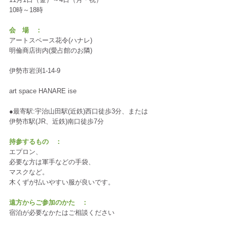
10時～18時
会　場　：
アートスペース花令(ハナレ)
明倫商店街内(愛占館のお隣)
伊勢市岩渕1-14-9
art space HANARE ise
●最寄駅:宇治山田駅(近鉄)西口徒歩3分、または
伊勢市駅(JR、近鉄)南口徒歩7分
持参するもの　：
エプロン、
必要な方は軍手などの手袋、
マスクなど。
木くずが払いやすい服が良いです。
遠方からご参加のかた　：
宿泊が必要なかたはご相談ください