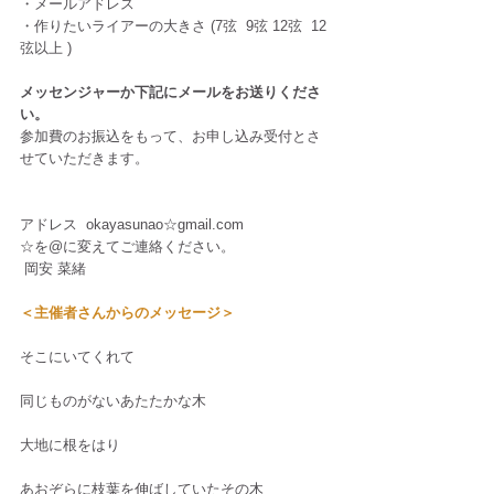
・メールアドレス    
・作りたいライアーの大きさ (7弦  9弦 12弦  12
弦以上 )   
メッセンジャーか下記にメールをお送りくださ
い。
参加費のお振込をもって、お申し込み受付とさ
せていただきます。   
アドレス  okayasunao☆gmail.com
☆を@に変えてご連絡ください。 
 岡安 菜緒
＜主催者さんからのメッセージ＞
そこにいてくれて
同じものがないあたたかな木
大地に根をはり
あおぞらに枝葉を伸ばしていたその木