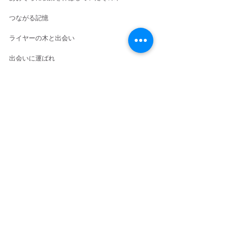
つながる記憶
ライヤーの木と出会い
出会いに運ばれ
ライヤーとともに旅をしました
ダイナミックな九州の大地で奏で
富士の麓で奏で
いま伊勢の地で
物語がはじまります
すてきな出会を
お気軽にお問い合わせください^ - ^