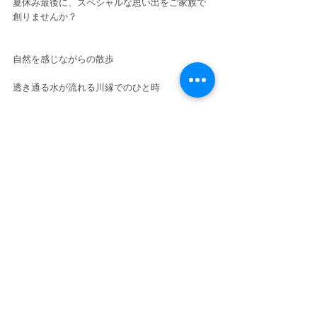
夏休み最後に、スペシャルな思い出をご家族で
創りませんか？
自然を感じながらの散歩
透き通る水が流れる川縁でのひと時
雄大な星空
偶然なく集まる 人たちとの 時空間
家族で過ごす
そして一つのものを作り上げる豊かさ
きっとライアを完成する頃には
新しいあなたが そこに存在しているでしょう
お逢いできること、楽しみにお待ちしておりま