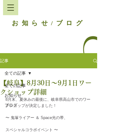
お知らせ
ブログ
/
記事
全ての記事
【岐阜】8月30日〜9月1日ワー
全ての記事
クショップ詳細
お知らせ
8月末、夏休みの最後に、岐阜県高山市でのワー
ブログ
クショップが決定しました！
〜 鬼塚ライアー ＆ Space光の帯、
スペシャルコラボイベント 〜