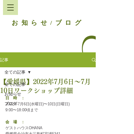
お知らせ
ブログ
/
記事
全ての記事
【愛媛県】2022年7月6日〜7月
全ての記事
10日ワークショップ詳細
お知らせ
日　時　：
ブログ
2022年7月6日(水曜日)〜10日(日曜日)
9:00〜18:00頃まで
会　場　：
ゲストハウスOHANA
愛媛県今治市大三島町宮浦5341