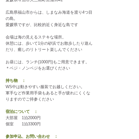
広島県福山市からは、しまなみ海道を渡り4つ目
の島。
愛媛県ですが、比較的近く身近な島です
会場は海の見えるステキな場所。
休憩には、歩いて1分の砂浜でお散歩したり遊ん
だり、癒しのリトリート楽しんでください
お昼には、ランチ(1000円)もご用意できます。
＊ベジ・ノンベジをお選びください
持ち物　：
WS中は動きやすい服装でお越しください。
軍手など作業用手袋もあると手が疲れにくくな
りますのでご持参ください
宿泊について　：
大部屋　1泊2000円
個室　　1泊3300円
参加申込、お問い合わせ　：