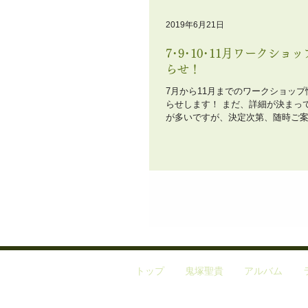
2019年6月21日
7･9･10･11月ワークショ
らせ！
7月から11月までのワークショッ
らせします！ まだ、詳細が決まっ
が多いですが、決定次第、随時ご
ります。 まずは、日程と開催場所
す。 ●7月8～9日 鹿児島県霧島市
●9月 北海道 ●10月5～8日 栃木県宇
トップ
鬼塚聖貴
アルバム