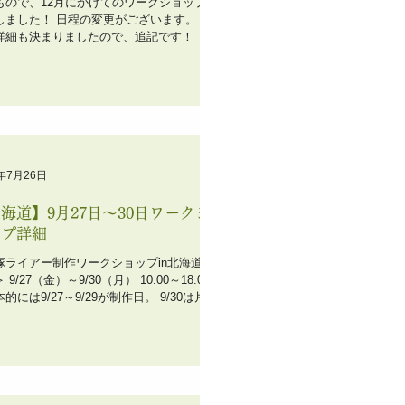
もので、12月にかけてのワークショップも
しました！ 日程の変更がございます。 ま
詳細も決まりましたので、追記です！ ＜鬼
イアワークショップ＞ 日 時 ： 12月1日
～12月3日（火） 10時～18時 会 場 ：
ヒ食堂...
9年7月26日
海道】9月27日〜30日ワークシ
ップ詳細
塚ライアー制作ワークショップin北海道 @
 9/27（金）～9/30（月） 10:00～18:00
的には9/27～9/29が制作日。 9/30は片付
予備日となります。 会場：森の広場 札幌
区西岡5条11丁目24-13 持ち物：...