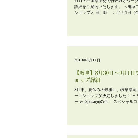
11月の三重県伊勢で行われるワー
詳細をご案内いたします。 ＜鬼塚
ショップ＞ 日 時 ： 11月1日（金）～4日
（月・祝） 10時～18時 会 場 
ース花令(ハナレ) 明倫商店街内(愛
伊勢市岩渕1-14-9 art...
2019年8月17日
【岐阜】8月30日〜9月1日
ョップ詳細
8月末、夏休みの最後に、岐阜県高
ークショップが決定しました！ 〜
ー ＆ Space光の帯、 スペシャルコラボイベン
ト 〜 ＜鬼塚ライアワークショッ
時 ： 令和元年8月30日（金）～1
9:00～16:00 会 場 ： Space光の帯