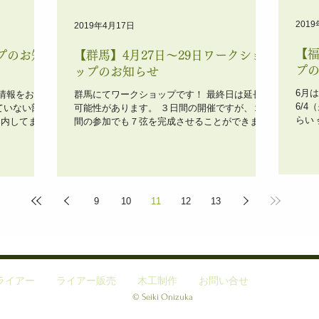
201
2019年4月17日
【福
ップのお知
【群馬】4月27日〜29日ワークショ
プ
ップのお知らせ
6月
プ情報をお知
群馬にてワークショップです！ 最終日は延長の
6/4（
ていない部分
可能性があります。 ３日間の開催ですが、２日
らい 
案内してまい
間の参加でも７弦を完成させることができま
紫野市山口２
をご案内しま
す。 忙しくて１日しか参加できないという方に
『山神ダ
 マリア山荘
も対応可能です。 日程： 4月27日（土祝）～29
泊...
都宮市...
日（月祝） 10：30～18：00くらいまで...
9
10
11
12
13
ライアー
ライアー販売
木工制作
お問い合せ
© Seiki Onizuka