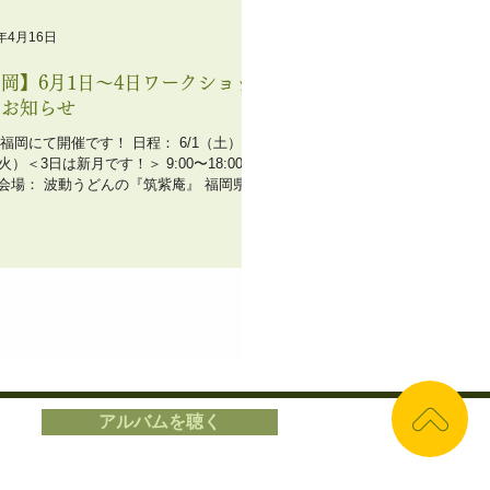
9年4月16日
岡】6月1日〜4日ワークショッ
のお知らせ
は福岡にて開催です！ 日程： 6/1（土）〜
火）＜3日は新月です！＞ 9:00〜18:00く
会場： 波動うどんの『筑紫庵』 福岡県筑
４４７ JR二日市駅からバス22分
ム前』バス停の目の前 定員： ８名 １
アルバムを聴く