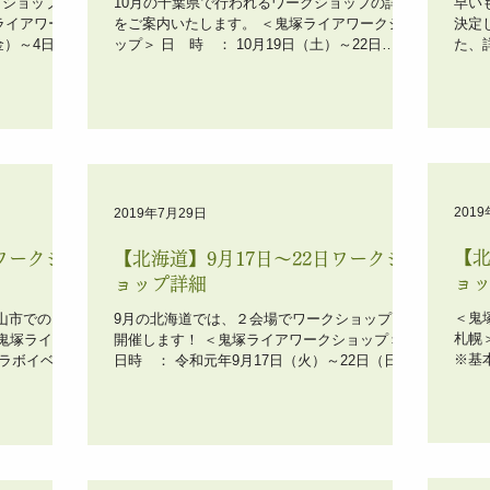
クショップの
10月の千葉県で行われるワークショップの詳細
早い
ライアワーク
をご案内いたします。 ＜鬼塚ライアワークショ
決定
ップ＞ 日 時 ： 10月19日（土）～22日
た、
： アートスペ
（火） 10時～18時 会 場 ： ニコニコレスト
塚ラ
占館のお隣)
ラン (野菜を使ったベジタリアン食材によるタ
（日）
イ風料理)...
ハレノ
201
2019年7月29日
【北
ワークシ
【北海道】9月17日〜22日ワークシ
ョ
ョップ詳細
＜鬼
山市でのワ
9月の北海道では、２会場でワークショップを
札幌＞
 鬼塚ライア
開催します！ ＜鬼塚ライアワークショップ＞
※基本
日時 ： 令和元年9月17日（火）～22日（日）
け、
プ＞ 日
9:00～18:00 ＊期間中作業スペースは解放して
市豊平
日（日）
いますので 3～6日の間で自分のペースで進めて
...
いくことができます（通常は3日間）...